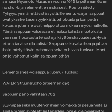
samurai Miyamoto Musashin vuonna 1645 kirjoittaman Go rin
no sho -kirjan elementtien mukaisesti. Pois on jätetty
Tyhjyys, ymmärrettävistä syistä. Elements -sarjan saippuat
ovat yksinkertaisen tyylikkäitä, tehokkaita ja kompaktin
kokoisia, joten ne ovat helppo ottaa mukaan myös matkoille.
Tämän saippuan valitessasi et maksa kalliista muotoilusta
vaan sen hoitavasta tehosta ja käyttömukavuudesta. Hyvän
ei aina tarvitse olla kallista!
Saippua ei kuivata ihoa ja jättää
iholle miellyttävän pehmeän sekä puhtaan tuoksun. Moni
on jo vaihtanut kalliin saippuan tähän.
Elements shea-voisaippua (luomu). Tuoksu:
WATER: Sitruunaruoho (eteerinen öljy)
Saippuan paino vähintään 70g.
SLS-vapaa sekä muutenkin ilman voimakkaita pesuaineita. Ei
sisällä mitään synteettisiä tensidejä, joita ei ole hyväksytty