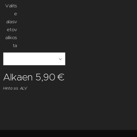
Valits
e
alasv
etov
alikos
ta
Alkaen
5,90
€
Hinta sis. ALV