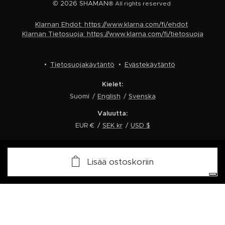
© 2026 SHAMAN
® All rights reserved
Klarnan Ehdot: https://www.klarna.com/fi/ehdot
Klarnan Tietosuoja: https://www.klarna.com/fi/tietosuoja
Tietosuojakäytäntö
Evästekäytäntö
Kielet
Suomi
English
Svenska
Valuutta
EUR €
SEK kr
USD $
Tietosuojavalintasi
Lisää ostoskoriin
Ilmoitus keräyksen yhteydessä