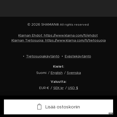
© 2026 SHAMAN
® All rights reserved
Klarnan Ehdot: https://www.klarna.com/fi/ehdot
Klarnan Tietosuoja: https://www.klarna.com/fi/tietosuoja
Tietosuojakäytäntö
Evästekäytäntö
Kielet
Suomi
English
Svenska
Valuutta
EUR €
SEK kr
USD $
Tietosuojavalintasi
Lisää ostoskoriin
Ilmoitus keräyksen yhteydessä