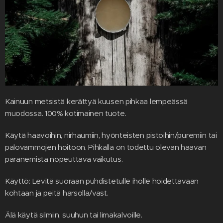
Kainuun metsistä kerättyä kuusen pihkaa lempeässä
muodossa. 100% kotimainen tuote.
Käytä haavoihin, nirhaumiin, hyönteisten pistoihin/puremiin tai
palovammojen hoitoon. Pihkalla on todettu olevan haavan
paranemista nopeuttava vaikutus.
Käyttö: Levitä suoraan puhdistetulle iholle hoidettavaan
kohtaan ja peitä harsolla/vast.
Älä käytä silmiin, suuhun tai limakalvoille.