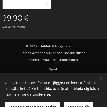
39,90
€
priset inkl. moms
© 2025 SHAMAN
® All rights reserved
Klarnas Användarvillkor och Shoppingtjänst
Klarnas Dataskyddsinformation
Språk
Suomi
English
Svenska
Vi använder cookies för att möjliggöra en korrekt funktion
Valutor
och säkerhet på vår hemsida, och för att erbjuda dig bästa
EUR €
SEK kr
USD $
möjliga användarupplevelse.
Lägg i kundvagnen
Acceptera endast nödvändiga
Acceptera alla