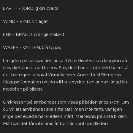
EARTH - JORD, grön kvarts
WIND - VIND, vit agat
FIRE - BRAND, orange malakit
WATER - VATTEN, blå topas
Längden på halsbanden är ca 47cm. Givetvis kan längden på
smycket ändras vid behov. Smycket har ett elastiskt band, så
det har ingen separat låsmekanism. Ange i beställningens
tilläggsinformation om du vill ha smycket i en annan längd än
modellen på bilden.
Omkretsen på armbandet som visas på bilden är ca 17cm. Om
du vill att armbandet ska sitta tätt (men inte tätt), vänligen
ange det exakta handledens mått. Mätteknik på sista bilden.
Måttbandet får inte dras åt för hårt runt handleden.