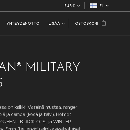
EUR
€
FI
YHTEYDENOTTO
LISÄÄ
OSTOSKORI
N® MILITARY
S
issä on kaikki! Väreinä mustaa, ranger
piä ja camoa (kesä ja talvi). Helmet
GREEN-, BLACK OPS- ja WINTER
a 9mm (tietenkin!) elintarvikelaatuiset