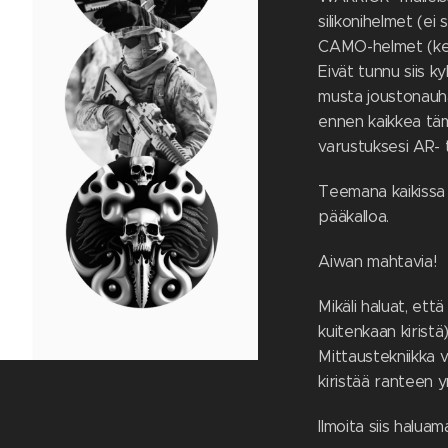
silikonihelmet (ei 
CAMO-helmet (kes
Eivät tunnu siis k
musta joustonauha 
ennen kaikkea tä
varustuksesi AR- ta
Teemana kaikissa 
pääkalloa.
Aiwan mahtavia!
Mikäli haluat, ett
kuitenkaan kiristä)
Mittaustekniikka 
kiristää ranteen ym
Ilmoita siis halua