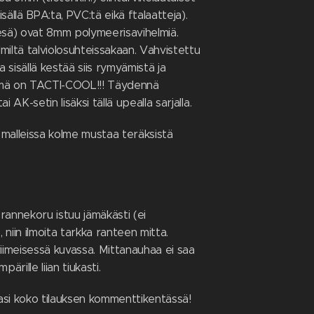
sisällä BPA:ta, PVC:tä eikä ftalaatteja).
ä) ovat 8mm polymeerisavihelmiä.
ylmiltä talviolosuhteissakaan. Vahvistettu
sisällä kestää siis rymyämistä ja
mä on TACTI-COOL!!! Täydennä
i AK-setin lisäksi tällä upealla sarjalla.
malleissa kolme mustaa teräksistä
ä rannekoru istuu jämäkästi (ei
, niin ilmoita tarkka ranteen mitta.
viimeisessä kuvassa. Mittanauhaa ei saa
pärille liian tiukasti.
masi koko tilauksen kommenttikentässä!