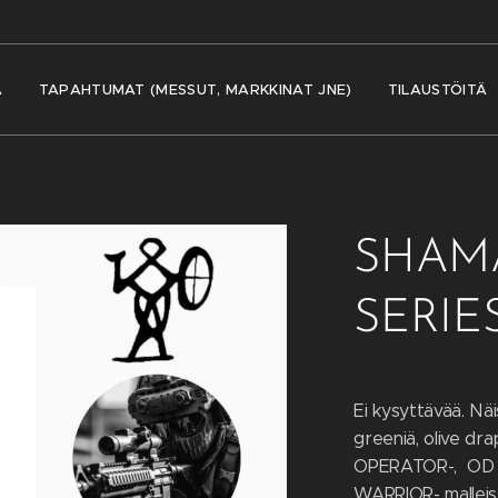
A
TAPAHTUMAT (MESSUT, MARKKINAT JNE)
TILAUSTÖITÄ
SHAMA
SERIE
Ei kysyttävää. Nä
greeniä, olive dra
OPERATOR-, OD 
WARRIOR- malleiss