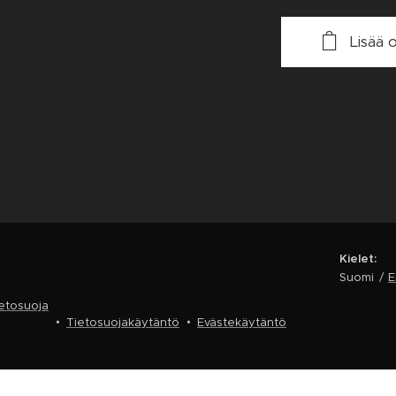
Lisää 
Kielet
Suomi
E
ietosuoja
Tietosuojakäytäntö
Evästekäytäntö
lmoitus keräyksen yhteydessä
Tietosuojavalintasi