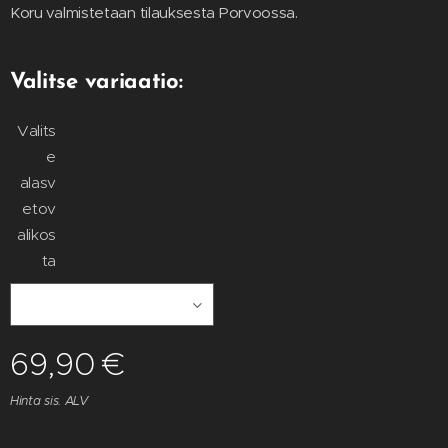
Koru valmistetaan tilauksesta Porvoossa.
Valitse variaatio:
Valits
e
alasv
etov
alikos
ta
69,90
€
Hinta sis. ALV