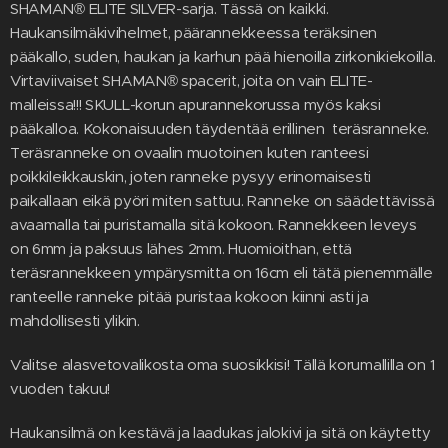
SHAMAN® ELITE SILVER-sarja. Tässä on kaikki.
Haukansilmäkivihelmet, päärannekkeessa teräksinen
pääkallo, suden, haukan ja karhun pää hienoilla zirkonikiekoilla.
Virtaviivaiset SHAMAN® spacerit, joita on vain ELITE-
malleissa!!! SKULL-korun apurannekorussa myös kaksi
pääkalloa. Kokonaisuuden täydentää erillinen teräsranneke.
Teräsranneke on ovaalin muotoinen kuten ranteesi
poikkileikkauskin, joten ranneke pysyy erinomaisesti
paikallaan eikä pyöri miten sattuu. Ranneke on säädettävissä
avaamalla tai puristamalla sitä kokoon. Rannekkeen leveys
on 6mm ja paksuus lähes 2mm. Huomioithan, että
teräsrannekkeen ympärysmitta on 16cm eli tätä pienemmälle
ranteelle ranneke pitää puristaa kokoon kiinni asti ja
mahdollisesti ylikin.
Valitse alasvetovalikosta oma suosikkisi! Tällä korumallilla on 1
vuoden takuu!
Haukansilmä on kestävä ja laadukas jalokivi ja sitä on käytetty