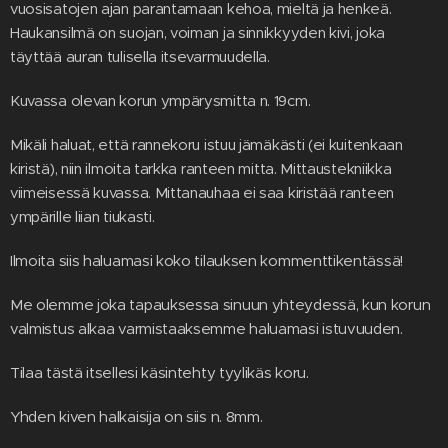
vuosisatojen ajan parantamaan kehoa, mieltä ja henkeä.
Haukansilmä on suojan, voiman ja sinnikkyyden kivi, joka
täyttää auran tulisella itsevarmuudella.
Kuvassa olevan korun ympärysmitta n. 19cm.
Mikäli haluat, että rannekoru istuu jämäkästi (ei kuitenkaan
kiristä), niin ilmoita tarkka ranteen mitta. Mittaustekniikka
viimeisessä kuvassa. Mittanauhaa ei saa kiristää ranteen
ympärille liian tiukasti.
Ilmoita siis haluamasi koko tilauksen kommenttikentässä!
Me olemme joka tapauksessa sinuun yhteydessä, kun korun
valmistus alkaa varmistaaksemme haluamasi istuvuuden.
Tilaa tästä itsellesi käsintehty tyylikäs koru.
Yhden kiven halkaisija on siis n. 8mm.