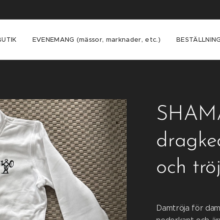
UTIK
EVENEMANG (mässor, marknader, etc.)
BESTÄLLNIN
SHAMA
dragked
och trö
Damtröja för dam 