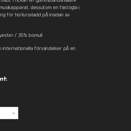
slut. I fickan en gummibandshållare
musikapparat, dessutom en fästögla i
g för hörlurssladd på insidan av
yester / 35% bomull
 internationella försändelser på en
nt: