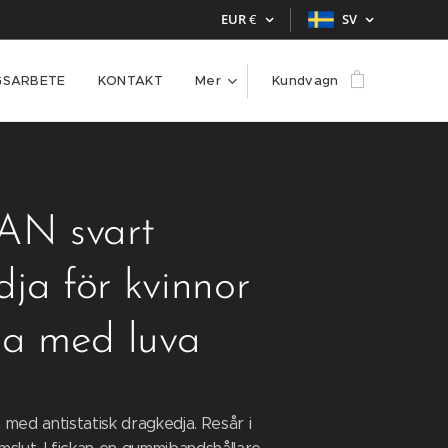
EUR
€
SV
GSARBETE
KONTAKT
Mer
Kundvagn
N svart
ja för kvinnor
ja med luva
med antistatisk dragkedja. Resår i