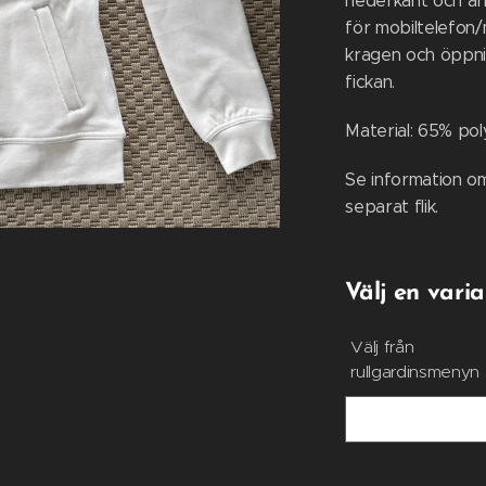
nederkant och ärm
för mobiltelefon/
kragen och öppnin
fickan.
Material: 65% pol
Se information om
separat flik.
Välj en varia
Välj från
rullgardinsmenyn