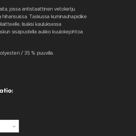
ta, jossa antistaattinen vetoketju.
a hihansuissa. Taskussa kuminauhapidike
laitteelle, lisäksi kauluksessa
 taskun sisäpuolella aukko kuulokejohtoa
olyesteri / 35 % puuvilla.
atio: