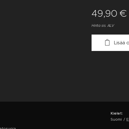
49,90
€
Hinta sis. ALV
Lisää 
Kielet
Suomi
E
ietosuoja