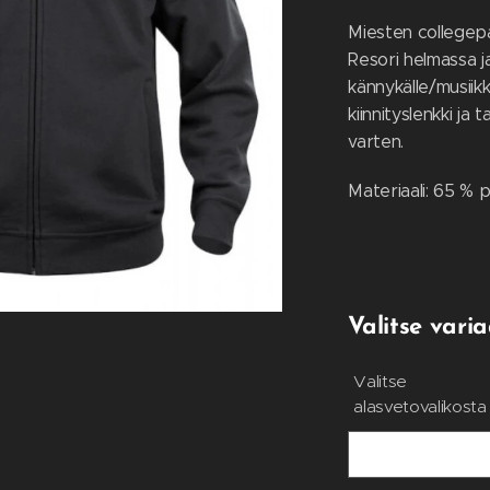
Miesten collegepai
Resori helmassa j
kännykälle/musiikki
kiinnityslenkki ja
varten.
Materiaali: 65 % p
Valitse varia
Valitse
alasvetovalikosta