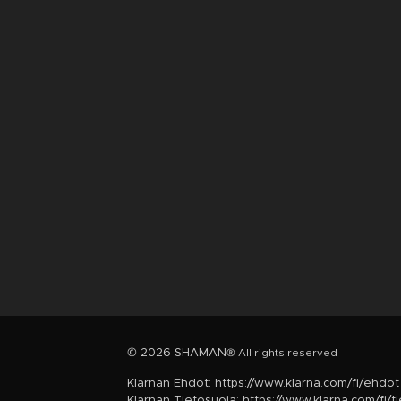
© 2026 SHAMAN
® All rights reserved
Klarnan Ehdot: https://www.klarna.com/fi/ehdot
Klarnan Tietosuoja: https://www.klarna.com/fi/t