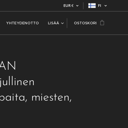
EUR
€
FI
YHTEYDENOTTO
LISÄÄ
OSTOSKORI
AN
jullinen
paita, miesten,