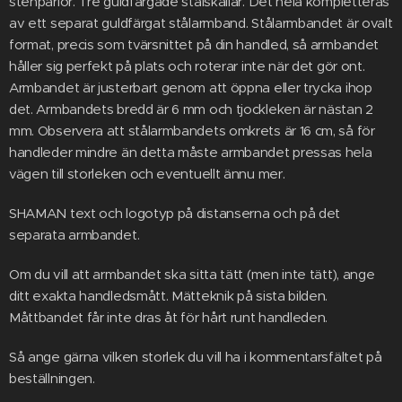
stenpärlor. Tre guldfärgade stålskallar. Det hela kompletteras
av ett separat guldfärgat stålarmband. Stålarmbandet är ovalt
format, precis som tvärsnittet på din handled, så armbandet
håller sig perfekt på plats och roterar inte när det gör ont.
Armbandet är justerbart genom att öppna eller trycka ihop
det. Armbandets bredd är 6 mm och tjockleken är nästan 2
mm. Observera att stålarmbandets omkrets är 16 cm, så för
handleder mindre än detta måste armbandet pressas hela
vägen till storleken och eventuellt ännu mer.
SHAMAN text och logotyp på distanserna och på det
separata armbandet.
Om du vill att armbandet ska sitta tätt (men inte tätt), ange
ditt exakta handledsmått. Mätteknik på sista bilden.
Måttbandet får inte dras åt för hårt runt handleden.
Så ange gärna vilken storlek du vill ha i kommentarsfältet på
beställningen.